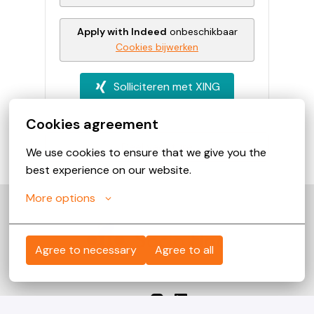
Apply with Indeed
onbeschikbaar
Cookies bijwerken
Solliciteren met XING
Cookies agreement
Deel vacature
We use cookies to ensure that we give you the 
best experience on our website.
More options
Homepage
Agree to necessary
Agree to all