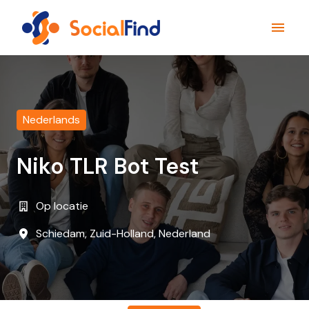
Skip
to
Homepage
content
Nederlands
Niko TLR Bot Test
Op locatie
Schiedam
,
Zuid-Holland
,
Nederland