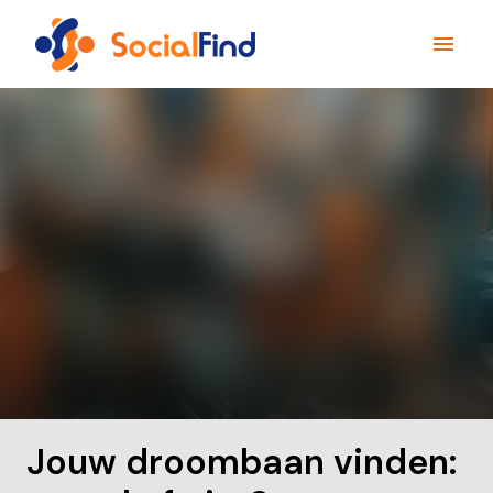
Overslaan
naar
Homepagina
content
Jouw droombaan vinden: 