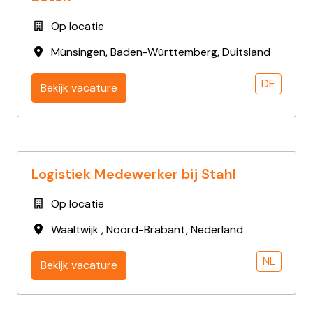
Op locatie
Münsingen
,
Baden-Württemberg
,
Duitsland
DE
Bekijk vacature
Logistiek Medewerker bij Stahl
Op locatie
Waaltwijk
,
Noord-Brabant
,
Nederland
NL
Bekijk vacature