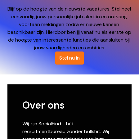
Blijf op de hoogte van de nieuwste vacatures. Stel heel 
eenvoudig jouw persoonlijke job alert in en ontvang 
voortaan meldingen zodra er nieuwe kansen 
beschikbaar zijn. Hierdoor ben jij vanaf nu als eerste op 
de hoogte van interessante functies die aansluiten bij 
jouw vaardigheden en ambities.
Stel nu in
Over ons
Wij zijn SocialFind - hét 
recruitmentbureau zonder bullshit. Wij 