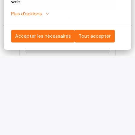
web.
Plus d'options
oder
Accepter les nécessaires
Tout accepter
Apply with Linkedin
nicht verfügbar
Cookies aktualisieren
Apply with Indeed
nicht verfügbar
Cookies aktualisieren
Bewerben mit XING
Job teilen