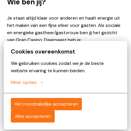
Wie ben jij?
Je staat altijd klaar voor anderen en haalt energie uit
het maken van een fijne sfeer voor gasten. Als sociale
en energieke gastheer/gastvrouw ben jij het gezicht
van Gran Casino. Daarnaast heb je:
Liefst enige ervaring in de horeca (bijvoorbeeld
Cookies overeenkomst
als gastheer/gastvrouw, horecamedewerker,
We gebruiken cookies zodat we je de beste 
barman/barvrouw, ober of serveerster) of in een
website ervaring te kunnen bieden.
servicegerichte omgeving zoals een winkel of
kapsalon.
Meer opties
Het noodzakelijke accepteren
Alles accepteren
Solliciteren