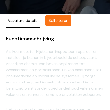
Solliciteren
Vacature details
Functieomschrijving
Als Keurmeester Hijskranen inspecteer, repareer en
installeer je kranen in bijvoorbeeld de scheepvaart,
visserij en chemie. Van bovenloopkranen tot
zwenkarmen en portaalkranen. En van elektrische tot
pneumatische en hydraulische systemen. Jij zorgt
ervoor dat ze goed én veilig blijven werken. Dat is
belangrijk, want zonder goed onderhoud vallen kranen
vaker uit en kunnen er ernstige ongelukken gebeuren.
Dat kun jij voorkomen, doordat je samen met je