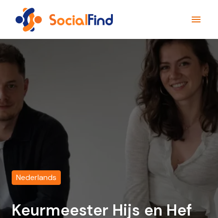
Overslaan
naar
Homepagina
content
Nederlands
Keurmeester Hijs en Hef