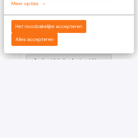
Meer opties
of
Het noodzakelijke accepteren
Apply with Linkedin
onbeschikbaar
Alles accepteren
Cookies bijwerken
Apply with Indeed
onbeschikbaar
Cookies bijwerken
Solliciteren met XING
Deel vacature