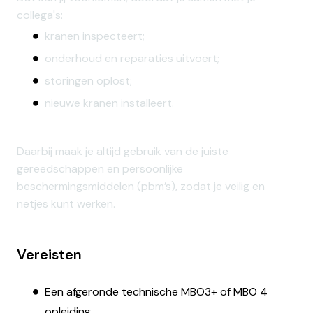
collega's:
kranen inspecteert;
onderhoud en reparaties uitvoert;
storingen oplost;
nieuwe kranen installeert.
Daarbij maak je altijd gebruik van de juiste
gereedschappen en persoonlijke
beschermingsmiddelen (pbm’s), zodat je veilig en
netjes kunt werken.
Vereisten
Een afgeronde technische MBO3+ of MBO 4
opleiding.