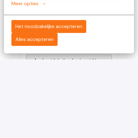
Meer opties
of
Het noodzakelijke accepteren
Apply with Linkedin
onbeschikbaar
Alles accepteren
Cookies bijwerken
Apply with Indeed
onbeschikbaar
Cookies bijwerken
Solliciteren met XING
Deel vacature