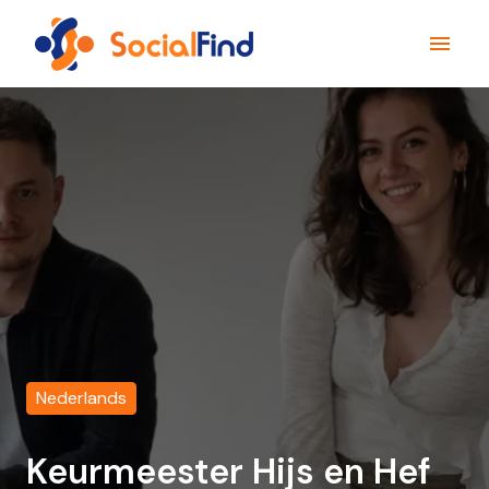
Overslaan
naar
Homepagina
content
Nederlands
Keurmeester Hijs en Hef