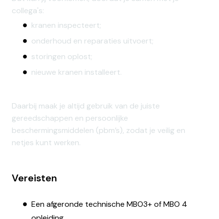
collega's:
kranen inspecteert;
onderhoud en reparaties uitvoert;
storingen oplost;
nieuwe kranen installeert.
Daarbij maak je altijd gebruik van de juiste
gereedschappen en persoonlijke
beschermingsmiddelen (pbm’s), zodat je veilig en
netjes kunt werken.
Vereisten
Een afgeronde technische MBO3+ of MBO 4
opleiding.