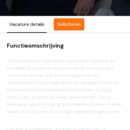
Solliciteren
Vacature details
Functieomschrijving
Als Keurmeester Hijskranen inspecteer, repareer en
installeer je kranen in bijvoorbeeld de scheepvaart,
visserij en chemie. Van bovenloopkranen tot
zwenkarmen en portaalkranen. En van elektrische tot
pneumatische en hydraulische systemen. Jij zorgt
ervoor dat ze goed én veilig blijven werken. Dat is
belangrijk, want zonder goed onderhoud vallen kranen
vaker uit en kunnen er ernstige ongelukken gebeuren.
Dat kun jij voorkomen, doordat je samen met je