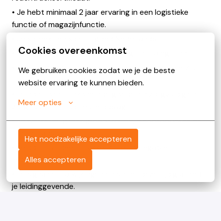
• Je hebt minimaal 2 jaar ervaring in een logistieke
functie of magazijnfunctie.
• Je spreekt en schrijft goed Nederlands.
Cookies overeenkomst
• Je werkt nauwkeurig, zelfstandig en teamgericht.
• Je kunt goed prioriteiten stellen en houdt overzicht
We gebruiken cookies zodat we je de beste 
in een logistieke omgeving.
website ervaring te kunnen bieden.
• Je controleert inkomende goederen zorgvuldig en
Meer opties
zorgt voor een correcte opslag.
• Je werkt veilig met grondstoffen, eindproducten en
intern transport.
Het noodzakelijke accepteren
• Je communiceert makkelijk met collega’s en
Alles accepteren
leidinggevenden.
• Je signaleert afwijkingen en stemt deze tijdig af met
je leidinggevende.
• Je voelt je verantwoordelijk voor een veilige,
efficiënte en ordelijke logistieke operatie.