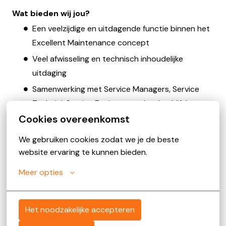
Wat bieden wij jou?
Een veelzijdige en uitdagende functie binnen het
Excellent Maintenance concept
Veel afwisseling en technisch inhoudelijke
uitdaging
Samenwerking met Service Managers, Service
Technici, Service Engineers en het bedrijfsbureau
Cookies overeenkomst
Intensief klantcontact over planning,
rapportages en onderhoudsadvies
We gebruiken cookies zodat we je de beste 
Salaris tussen €4.300 en €5.700 bruto per
website ervaring te kunnen bieden.
maand, afhankelijk van ervaring
Meer opties
Tekenbonus
Uitzicht op een vast contract
Het noodzakelijke accepteren
Bedrijfsauto