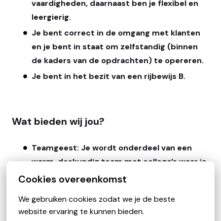
vaardigheden, daarnaast ben je flexibel en
leergierig.
Je bent correct in de omgang met klanten
en je bent in staat om zelfstandig (binnen
de kaders van de opdrachten) te opereren.
Je bent in het bezit van een rijbewijs B.
Wat bieden wij jou?
Teamgeest: Je wordt onderdeel van een
warm, deskundig team met collega’s waar je
op kunt bouwen en vertrouwen.
Cookies overeenkomst
Waardering: Een royaal salaris, variërend van
We gebruiken cookies zodat we je de beste 
€ 3.400 tot € 4.600 afhankelijk van je
website ervaring te kunnen bieden.
ervaring, en voordelenpakket op maat..