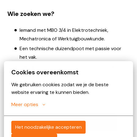
Wie zoeken we?
Iemand met MBO 3/4 in Elektrotechniek,
Mechatronica of Werktuigbouwkunde.
Een technische duizendpoot met passie voor
het vak.
Klantgericht, communicatief sterk en altijd op
Cookies overeenkomst
zoek naar verbetering.
We gebruiken cookies zodat we je de beste 
Iemand met een scherp oog voor detail, kwaliteit
website ervaring te kunnen bieden.
en veiligheid.
Meer opties
Solliciteren
Het noodzakelijke accepteren