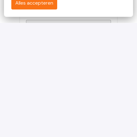
Alles accepteren
of
Apply with Linkedin
onbeschikbaar
Cookies bijwerken
Apply with Indeed
onbeschikbaar
Cookies bijwerken
Solliciteren met XING
Deel vacature