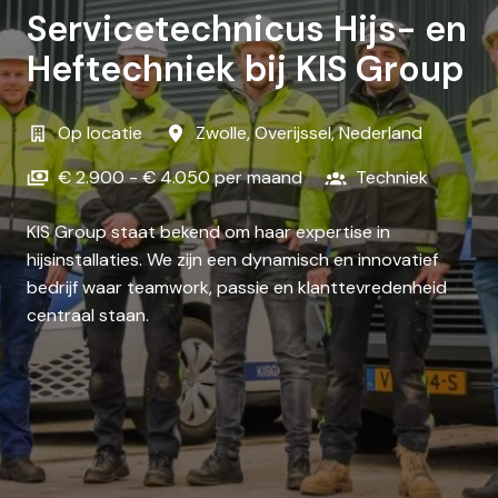
Servicetechnicus Hijs- en
Heftechniek bij KIS Group
Op locatie
Zwolle
,
Overijssel
,
Nederland
€ 2.900 - € 4.050 per maand
Techniek
KIS Group staat bekend om haar expertise in
hijsinstallaties. We zijn een dynamisch en innovatief
bedrijf waar teamwork, passie en klanttevredenheid
centraal staan.