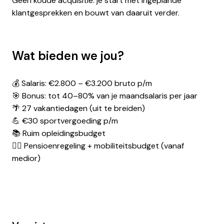
Geen koude acquisitie: je start met ingeplande
klantgesprekken en bouwt van daaruit verder.
Wat bieden we jou?
💰 Salaris: €2.800 – €3.200 bruto p/m
🎯 Bonus: tot 40–80% van je maandsalaris per jaar
🌴 27 vakantiedagen (uit te breiden)
💪 €30 sportvergoeding p/m
📚 Ruim opleidingsbudget
🚴‍♂️ Pensioenregeling + mobiliteitsbudget (vanaf
medior)