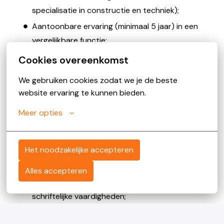
specialisatie in constructie en techniek);
Aantoonbare ervaring (minimaal 5 jaar) in een
vergelijkbare functie;
Ervaring met 3D modellen raadplegen;
Cookies overeenkomst
Goed analytisch en technisch inzicht;
We gebruiken cookies zodat we je de beste 
Oplossingsgerichte denkwijze;
website ervaring te kunnen bieden.
In staat om zelfstandig maar ook in teamverband
Meer opties
te opereren;
Ondernemend en proactief;
Het noodzakelijke accepteren
Strategisch denken;
Onderhandelingsvermogen;
Alles accepteren
Beschikt over goede communicatieve en
schriftelijke vaardigheden;
Enthousiaste, gedreven en flexibele werkhouding.