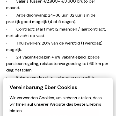
· Salaris tussen €2.800– €3.600 bruto per
maand.
· Arbeidsomvang: 24–36 uur; 32 uur is in de
praktijk goed mogelijk (4 of 5 dagen).
· Contract: start met 12 maanden / jaarcontract,
met uitzicht op vast.
· Thuiswerken: 20% van de werktijd (1 werkdag)
mogelijk.
· 24 vakantiedagen + 8% vakantiegeld, goede
pensioenregeling, reiskostenvergoeding tot 65 km per
dag, fietsplan.
· Ruimte om de rol te verbreden en jezelf te
ontwikkelen op eigen initiatief.
Vereinbarung über Cookies
Wir verwenden Cookies, um sicherzustellen, dass 
wir Ihnen auf unserer Website das beste Erlebnis 
bieten.
Solliciteren