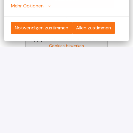
Mehr Optionen
of
Notwendigen zustimmen
Allen zustimmen
Apply with Linkedin
onbeschikbaar
Cookies bijwerken
Apply with Indeed
onbeschikbaar
Cookies bijwerken
Solliciteren met XING
Deel vacature