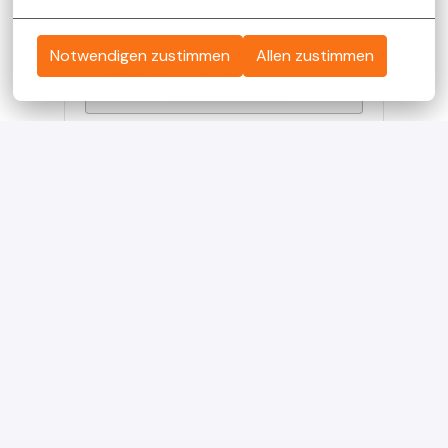
Notwendigen zustimmen
Allen zustimmen
Apply with Linkedin
onbeschikbaar
Cookies bijwerken
Apply with Indeed
onbeschikbaar
Cookies bijwerken
Solliciteren met XING
Deel vacature