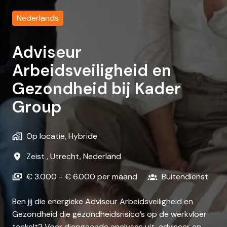
Nederlands
Adviseur
Arbeidsveiligheid en
Gezondheid bij Kader
Group
Op locatie, Hybride
Zeist
,
Utrecht
,
Nederland
€ 3.000 - € 6.000 per maand
Buitendienst
Ben jij die energieke Adviseur Arbeidsveiligheid en
Gezondheid die gezondheidsrisico’s op de werkvloer
tackelt? Voer diepgaande analyses uit, adviseer en