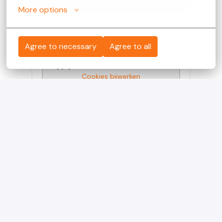
More options
of
Agree to necessary
Agree to all
Apply with Linkedin
onbeschikbaar
Cookies bijwerken
Apply with Indeed
onbeschikbaar
Cookies bijwerken
Solliciteren met XING
Deel vacature