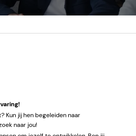
varing!
? Kun jij hen begeleiden naar
zoek naar jou!
sen om jezelf te ontwikkelen. Ben jij