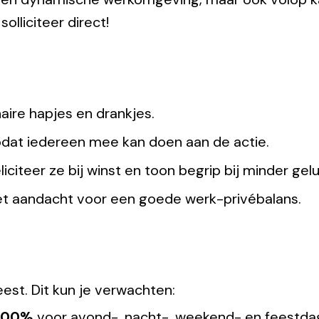
solliciteer direct!
ire hapjes en drankjes.
zodat iedereen mee kan doen aan de actie.
iciteer ze bij winst en toon begrip bij minder gelu
et aandacht voor een goede werk-privébalans.
eest. Dit kun je verwachten:
 200%
voor avond-, nacht-, weekend- en feestda