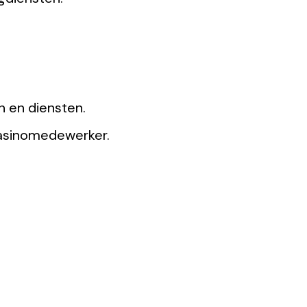
n en diensten.
 casinomedewerker.