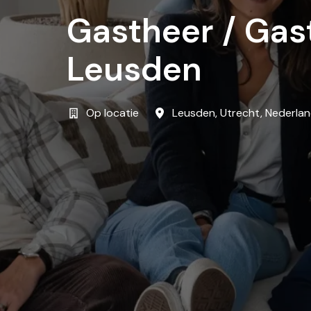
Gastheer / Gas
Leusden
Op locatie
Leusden
,
Utrecht
,
Nederla