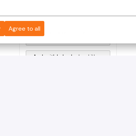
of
y
Agree to all
Apply with Linkedin
onbeschikbaar
Cookies bijwerken
Apply with Indeed
onbeschikbaar
Cookies bijwerken
Solliciteren met XING
Deel vacature