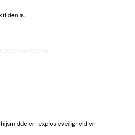
tijden is.
€3250 en €4250
ijsmiddelen, explosieveiligheid en