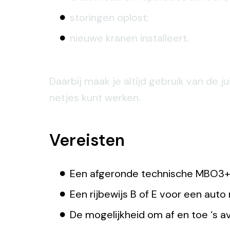
storingen oplost;
nieuwe kranen installeert.
Daarbij maak je altijd gebruik van de
netjes kunt werken.
Vereisten
Een afgeronde technische MBO3+ 
Een rijbewijs B of E voor een auto
De mogelijkheid om af en toe ‘s a