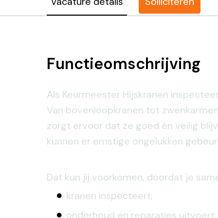
Vacature details
Solliciteren
Functieomschrijving
Als Keurmeester Hijskranen inspecteer,
Van bovenloopkranen tot zwenkarmen e
zorgt ervoor dat ze goed én veilig bli
kunnen er ernstige ongelukken gebeur
Dat kun jij voorkomen, doordat je same
kranen inspecteert;
onderhoud en reparaties uitvoert;