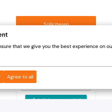
Solliciteren
ent
of
sure that we give you the best experience on ou
Apply with Linkedin
onbeschikbaar
Cookies bijwerken
y
Agree to all
Apply with Indeed
onbeschikbaar
Cookies bijwerken
Solliciteren met XING