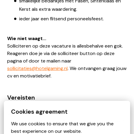
smakelijke bedankjes met Pasen, Sinterklaas en
Kerst als extra waardering.
ieder jaar een flitsend personeelsfeest.
Wie niet waagt…
Solliciteren op deze vacature is allesbehalve een gok.
Reageren doe je via de solliciteer button op deze
pagina of door te mailen naar
sollicitaties@hotelgaming.nl
. We ontvangen graag jouw
cv en motivatiebrief.
Vereisten
Cookies agreement
Jouw ingrediënten
De ideale kok van Gran Casino heeft een brede smaak
We use cookies to ensure that we give you the 
op culinair gebied. Je houdt van afwisseling, variatie en
best experience on our website.