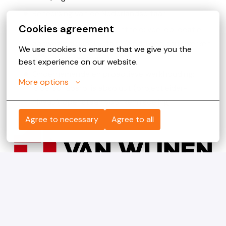
Beheersing van de Nederlandse taal;
Cookies agreement
Flexibiliteit en klantgerichtheid: veel op locatie
aanwezig, flexibele start-/eindtijden, thuiswerken
We use cookies to ensure that we give you the 
50% (bespreekbaar);
best experience on our website.
Ondernemende en proactieve werkhouding:
More options
leiderschapsrol is absoluut (projectleider-
niveau), openstaan voor kennisdeling;
Agree to necessary
Agree to all