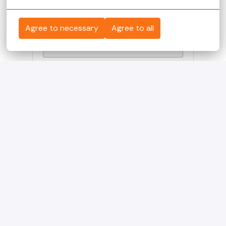
Agree to necessary
Agree to all
Apply with Linkedin
onbeschikbaar
Cookies bijwerken
Apply with Indeed
onbeschikbaar
Cookies bijwerken
Solliciteren met XING
Deel vacature