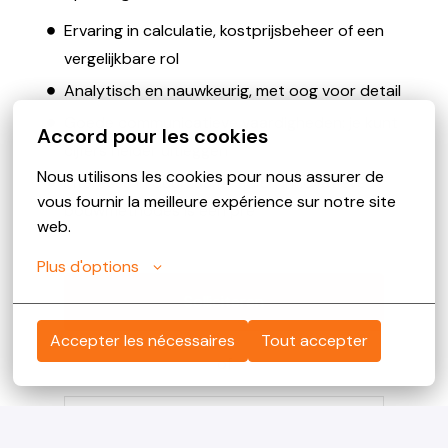
Ervaring in calculatie, kostprijsbeheer of een
vergelijkbare rol
Analytisch en nauwkeurig, met oog voor detail
Goede communicatieve vaardigheden: je kunt
Accord pour les cookies
cijfers helder uitleggen
Nous utilisons les cookies pour nous assurer de 
Interesse in duurzaamheid en innovatieve
vous fournir la meilleure expérience sur notre site 
bouwmethodes is een pré
web.
Plus d'options
Solliciteren
Accepter les nécessaires
Tout accepter
of
Apply with Indeed
onbeschikbaar