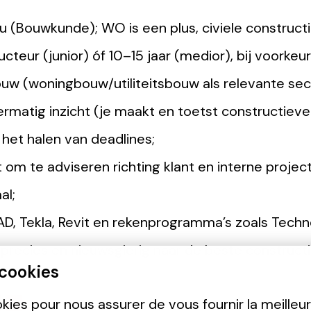
(Bouwkunde); WO is een plus, civiele constructie
ucteur (junior) óf 10–15 jaar (medior), bij voorkeu
uw (woningbouw/utiliteitsbouw als relevante sect
ermatig inzicht (je maakt en toetst constructiev
het halen van deadlines;
 om te adviseren richting klant en interne proje
al;
AD, Tekla, Revit en rekenprogramma’s zoals Techn
 precies en nieuwsgierig naar de beste construct
 cookies
okies pour nous assurer de vous fournir la meilleu