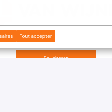
saires
Tout accepter
Solliciteren
of
Apply with Linkedin
onbeschikbaar
Cookies bijwerken