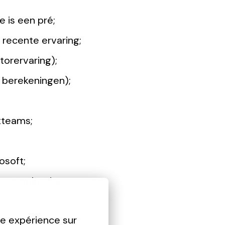
 is een pré;
r recente ervaring;
orervaring);
e berekeningen);
ctteams;
osoft;
ieve oplossing.
re expérience sur 