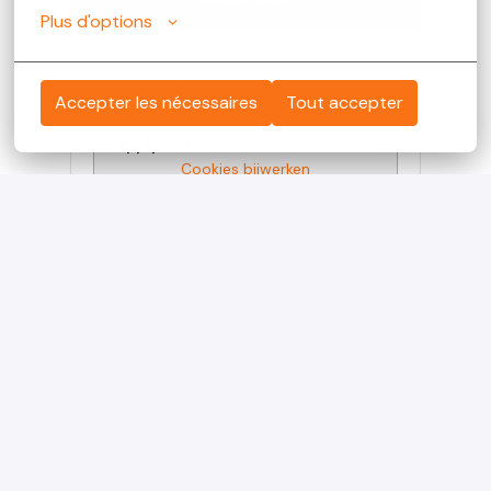
Plus d'options
of
Accepter les nécessaires
Tout accepter
Apply with Linkedin
onbeschikbaar
Cookies bijwerken
Apply with Indeed
onbeschikbaar
Cookies bijwerken
Solliciteren met XING
Deel vacature