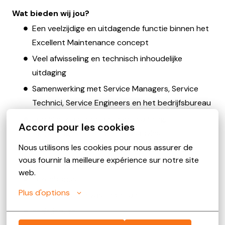
Wat bieden wij jou?
Een veelzijdige en uitdagende functie binnen het
Excellent Maintenance concept
Veel afwisseling en technisch inhoudelijke
uitdaging
Samenwerking met Service Managers, Service
Technici, Service Engineers en het bedrijfsbureau
Intensief klantcontact over planning,
Accord pour les cookies
rapportages en onderhoudsadvies
Nous utilisons les cookies pour nous assurer de 
Salaris tussen €4.300 en €5.700 bruto per
vous fournir la meilleure expérience sur notre site 
maand, afhankelijk van ervaring
web.
Tekenbonus
Plus d'options
Uitzicht op een vast contract
Bedrijfsauto