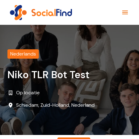
Aller
au
Page d'accueil
contenu
Nederlands
Niko TLR Bot Test
Op locatie
Schiedam
,
Zuid-Holland
,
Nederland