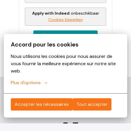
Apply with Indeed
onbeschikbaar
Cookies bijwerken
Solliciteren met XING
Accord pour les cookies
Nous utilisons les cookies pour nous assurer de 
Deel vacature
vous fournir la meilleure expérience sur notre site 
web.
Plus d'options
Page d'accueil
Accepter les nécessaires
Tout accepter