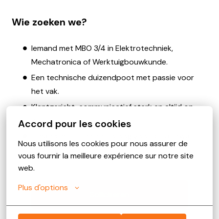
Wie zoeken we?
Iemand met MBO 3/4 in Elektrotechniek,
Mechatronica of Werktuigbouwkunde.
Een technische duizendpoot met passie voor
het vak.
Klantgericht, communicatief sterk en altijd op
zoek naar verbetering.
Accord pour les cookies
Iemand met een scherp oog voor detail, kwaliteit
Nous utilisons les cookies pour nous assurer de 
en veiligheid.
vous fournir la meilleure expérience sur notre site 
web.
Plus d'options
Solliciteren