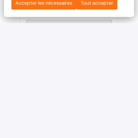
Accepter les nécessaires
Tout accepter
of
Apply with Linkedin
onbeschikbaar
Cookies bijwerken
Apply with Indeed
onbeschikbaar
Cookies bijwerken
Solliciteren met XING
Deel vacature