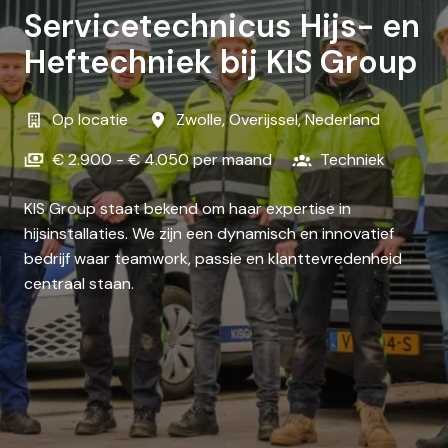
Servicetechnicus Hijs- en
Heftechniek bij KIS Group
Op locatie
Zwolle
,
Overijssel
,
Nederland
€ 2.900 - € 4.050 per maand
Techniek
KIS Group staat bekend om haar expertise in
hijsinstallaties. We zijn een dynamisch en innovatief
bedrijf waar teamwork, passie en klanttevredenheid
centraal staan.