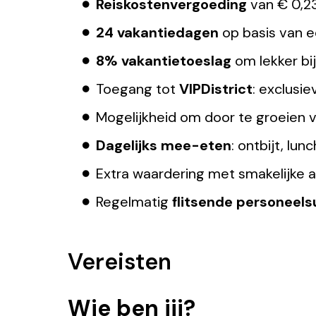
Reiskostenvergoeding
van € 0,23
24 vakantiedagen
op basis van 
8% vakantietoeslag
om lekker bij
Toegang tot
VIPDistrict
: exclusi
Mogelijkheid om door te groeien v
Dagelijks mee-eten
: ontbijt, lun
Extra waardering met smakelijke at
Regelmatig
flitsende personeels
Vereisten
Wie ben jij?