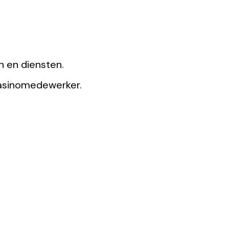
n en diensten.
 casinomedewerker.