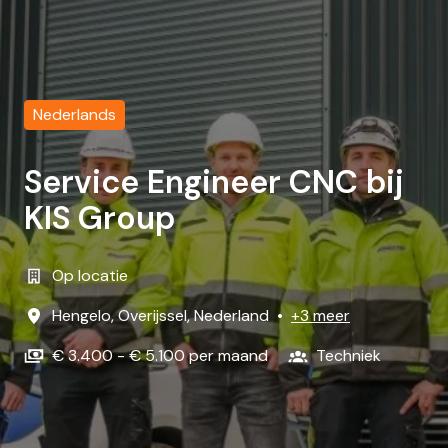
Nederlands
Service Engineer CNC bij
KIS Group
Op locatie
Hengelo
,
Overijssel
,
Nederland
•
+3 meer
€ 3.400 - € 5.100 per maand
Techniek